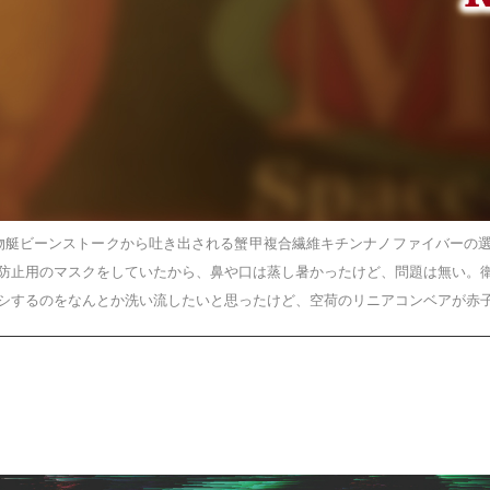
物艇ビーンストークから吐き出される蟹甲複合繊維キチンナノファイバーの
防止用のマスクをしていたから、鼻や口は蒸し暑かったけど、問題は無い。
シするのをなんとか洗い流したいと思ったけど、空荷のリニアコンベアが赤