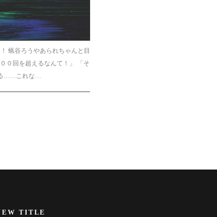
！ 蝋谷ろうやあられちゃんと目
００回を超えるなんて！」 「そ
る……これな…
NEW TITLE