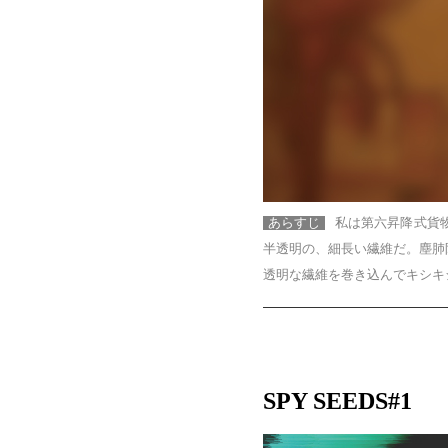
あらすじ
私は第六昇降式貨
半透明の、細長い繊維だ。塵肺
透明な繊維を巻き込んでキシキ
SPY SEEDS#1