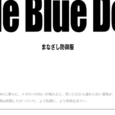
静かに落ちた。メガロパの白い大地の上に。空いた口から溢れた白い湯気が
熱は拡散したがっていた。より乱雑に。より自由なほうへ。