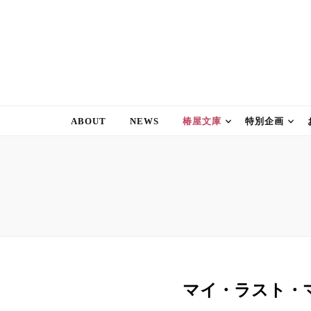
椿屋同好会
わりと自由な創作同好会のサイトです。
ABOUT
NEWS
椿屋文庫
特別企画
マイ・ラスト・