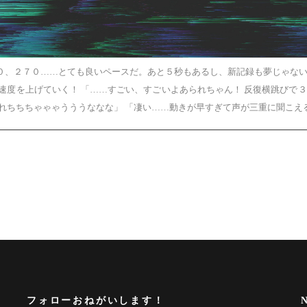
６０、２７０……とても良いペースだ。あと５秒もあるし、新記録も夢じゃない
速度を上げていく！ 「……すごい、すごいよあられちゃん！ 反復横跳びで３
れちちちゃゃゃうううななな」 「凄い……動きが早すぎて声が三重に聞こえ
フォローおねがいします！