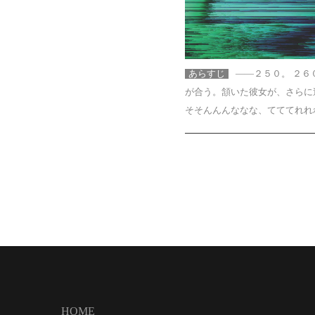
あらすじ
――２５０。 ２
が合う。頷いた彼女が、さらに
そそんんんななな、てててれれ
HOME