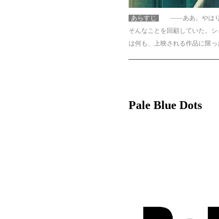
あらすじ
――ああ。やはり
そんなことを回顧していた。シ
は何も、上映される作品に限っ
Pale Blue Dots