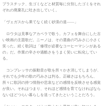
プラスチック、生ゴミなどと材質毎に分別したゴミをそれ
ぞれの廃棄孔に吐き出していく。
「ヴェガスから果てなく続く砂漠の道――」
ロウタは見事なアカペラで歌う。カフェを舞台にした古
い映画の主題歌だ。ニーノは、その選曲の巧みさに小さく
笑った。続く歌詞は「修理が必要なコーヒーマシンがある
の」だ。作業の辛さや過酷さをうまく笑いに転化してい
る。
コンプレッサの振動音が歌を所々かき消してしまうが、
それでも少年の歌の巧みさは判る。正確さはもちろん、
所々に歌詞の持つ情熱や悲哀などの感情を反映させる感覚
が良い。それはつまり、それほど感情を育てなければなら
ないほどつらい暮らしを送ってきたということだろう。