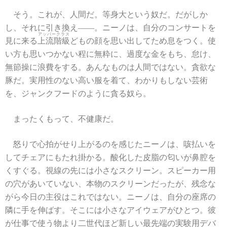
そう。これが、人間だ。等身大という奴だ。だがしか
し、それに引き換え――。ニーノは、自分のコンサートを
アッパークラス
見に来る
上流階級
どもの顔を思い出してため息をつく。使
い方も思いつかない程に無粋に、過度な金をもち、怠け、
無節操に浪費をする。あんなものは人間ではない。貪欲な
豚だ。実用性のない高い服を着て、わかりもしない芸術
を、ジャンクフードのように貪る奴ら。
まったくもって、不健康だ。
怒りで心拍がせり上がるのを感じたニーノは、咳払いを
してチェアにもたれ掛かる。酸化した皮脂の匂いが鼻腔を
くすぐる。視線の先には小さなスクリーン。スピーカー用
の穴があいていない、本物のスクリーンだったが、残念な
がら今日の主役はこれではない。ニーノは、自分の座席の
隣に手を伸ばす。そこには小さなアイウェアがひとつ。彼
が仕事で使う物より二世代ほど新しい最先端の実験用デバ