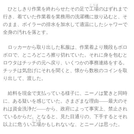
こうば
ひとしきり作業を終わらせたその足で
工場
のはずれまで
行き、着ていた作業着を業務用の洗濯機に放り込むと、そ
のまま、ボイラーの排水を加水して適温にしたシャワーで
全身の汚れを落とす。
ロッカーから取り出した私服は、作業着より幾段もボロ
ボロで、ところどころ擦り切れていた。それに身を包むと
ロウタはチッチの元へ戻り、いくつかの事務連絡をする。
チッチは気怠げにそれを聞くと、懐から数枚のコインを取
り出して、渡した。
給料を現金で支払っている様子に、ニーノは驚きと同時
に、ある疑いを感じていた。さまざまな理由――最大のそ
れは資金洗浄だ――から、政府によって事実上、禁止され
ているからだ。となると、見た目通りの、下手するとそれ
こうば
以上に危うい
工場
かもしれないな、とニーノは思った。