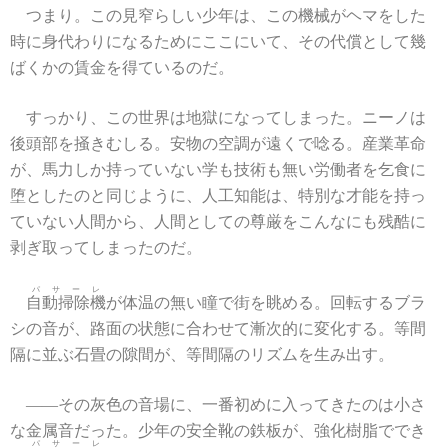
つまり。この見窄らしい少年は、この機械がヘマをした
時に身代わりになるためにここにいて、その代償として幾
ばくかの賃金を得ているのだ。
すっかり、この世界は地獄になってしまった。ニーノは
後頭部を掻きむしる。安物の空調が遠くで唸る。産業革命
が、馬力しか持っていない学も技術も無い労働者を乞食に
堕としたのと同じように、人工知能は、特別な才能を持っ
ていない人間から、人間としての尊厳をこんなにも残酷に
剥ぎ取ってしまったのだ。
パサーレ
自動掃除機
が体温の無い瞳で街を眺める。回転するブラ
シの音が、路面の状態に合わせて漸次的に変化する。等間
隔に並ぶ石畳の隙間が、等間隔のリズムを生み出す。
――その灰色の音場に、一番初めに入ってきたのは小さ
な金属音だった。少年の安全靴の鉄板が、強化樹脂ででき
パサーレ