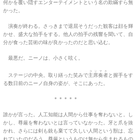
何かを覆い隠すエンターテイメントという名の欺瞞すら無
かった。
演奏が終わる。さっきまで退屈そうだった観客は顔を輝
かせ、盛大な拍手をする。他人の拍手の残響を聞いて、自
分が食った芸術の味が良かったのだと思い込む。
最悪だ。ニーノは、小さく呟く。
コンマス
ステージの中央。取り繕った笑みで
主席奏者
と握手をす
る数日前のニーノ自身の姿が、そこにあった。
＊＊＊＊＊
誰かが言った。人工知能は人間から仕事を奪わないと。し
かし、尊厳を奪わないとは言っていなかった。牙と爪を抜
かれ、さらには剣も銃も棄てて久しい人間という獣は、忘
れていたのだろう。尊厳というものは無から生まれるもの