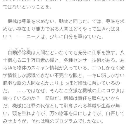
ではないということを。
機械は尊厳を求めない。動物と同じだ。では、尊厳を求
めない存在より能力で劣る人間はどうやって生きれば良
い？ ――ニーノは、少年に自分を重ねていた。
パサーレ
自動掃除機
は人間などいなくても充分に仕事を熟す。八
十個ある二千万画素の瞳と、各種センサー技術がある。あ
らゆる物体のスキャン情報が入っている。二つしかなく光
学情報しか認識できない不完全な眼と、一キロ弱しかない
脆弱な脳の人間なんかよりよっぽど掃除に向いているの
だ。 ……ではなぜ、そんなご立派な機械の上にロウタは
乗っているのか？ 簡単だ。機械は責任を取らないから
だ。機械には罪の代償として剥奪される尊厳や生命が無
い。頭を垂れようが、万の謝罪を口にしようが、自害して
みせようが、それは唯のプログラムでしかない。