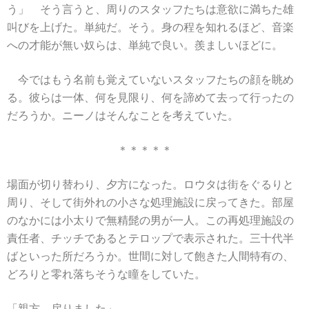
う」 そう言うと、周りのスタッフたちは意欲に満ちた雄
叫びを上げた。単純だ。そう。身の程を知れるほど、音楽
への才能が無い奴らは、単純で良い。羨ましいほどに。
今ではもう名前も覚えていないスタッフたちの顔を眺め
る。彼らは一体、何を見限り、何を諦めて去って行ったの
だろうか。ニーノはそんなことを考えていた。
＊＊＊＊＊
場面が切り替わり、夕方になった。ロウタは街をぐるりと
周り、そして街外れの小さな処理施設に戻ってきた。部屋
のなかには小太りで無精髭の男が一人。この再処理施設の
責任者、チッチであるとテロップで表示された。三十代半
ばといった所だろうか。世間に対して飽きた人間特有の、
どろりと零れ落ちそうな瞳をしていた。
「親方、戻りました」