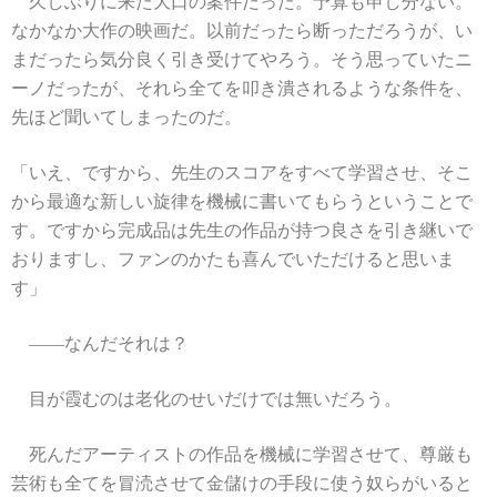
久しぶりに来た大口の案件だった。予算も申し分ない。
なかなか大作の映画だ。以前だったら断っただろうが、い
まだったら気分良く引き受けてやろう。そう思っていたニ
ーノだったが、それら全てを叩き潰されるような条件を、
先ほど聞いてしまったのだ。
「いえ、ですから、先生のスコアをすべて学習させ、そこ
から最適な新しい旋律を機械に書いてもらうということで
す。ですから完成品は先生の作品が持つ良さを引き継いで
おりますし、ファンのかたも喜んでいただけると思いま
す」
――なんだそれは？
目が霞むのは老化のせいだけでは無いだろう。
死んだアーティストの作品を機械に学習させて、尊厳も
芸術も全てを冒涜させて金儲けの手段に使う奴らがいると