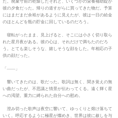
た。廃棄寸前の乾燥したそれと、いくつかの栄養補助錠が
彼の夕食だった。帰りの道すがらに買ってきた物だ。予算
にはまだまだ余裕があるように見えたが、彼は一日の給金
のほとんどを瓶の貯金に回しているのだろう。
寝転がったまま、見上げると、そこには小さく切り取ら
れた星月夜がある。彼の心は、それだけで満ちたのだろ
う。とても楽しそうな、嬉しそうな顔をした。年相応の子
供の顔だった。
「――」
響いてきたのは、歌だった。歌詞は無く、聞き覚えの無
い曲だったが、不思議と情景が伝わってくる。遠く輝く星
への渇望。重力に縛られた自分への慰め。
澄み切った歌声は夜空に響いて、ゆっくりと熔け落ちて
いく。呼応するように極星が燦めき、世界は彼に赦しを与