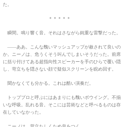
た。
＊＊＊＊＊
瞬間。鳴り響く音。それはさながら鈍重な雷撃だった。
――ああ。こんな醜いマッシュアップが赦されて良いの
か。ニーノは、危うくそう叫んでしまいそうだった。前席
に括り付けてある超指向性スピーカーを手のひらで覆い隠
し、苛立ちを隠さない顔で疑似スクリーンを睨め回す。
聞かなくても分かる。これは酷い演奏だ。
トッププロと呼ぶにはあまりにも醜いボウイング。不揃
いな呼吸。乱れる音。そこには芸術などと呼べるものは存
在していなかった。
ニーノは、苛立たしくため息をつく。