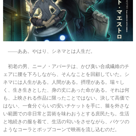
――ああ。やはり、シネマとは人生だ。
初老の男、ニーノ・アバーテは、かび臭い合成繊維のチ
ェアに腰を下ろしながら、そんなことを回顧していた。シ
ネマには人生がある。人間がある。摂理がある。瑞々し
く、生き生きとした、身の丈にあった命がある。それは何
も、上映される作品に限ったことではない。決して高価で
はない、一食分ぐらいの安いチケットを手に、箍を外さな
い範囲での非日常と芸術を味わおうとする庶民たち。生活
と地続きの服を着て、生活の匂いをさせながら、バケツの
ようなコーラとポップコーンで映画を流し込むのだ。