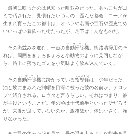
最初に映ったのは見知った町並みだった。あちこちがゴ
ミで汚された、見慣れたいつもの、歪んだ都会。ニーノが
生まれ育ったこの都市は、オペラや名画や宝石や歴史でめ
いいっぱい着飾った街だったが、足下はこんなものだ。
パサーレ
その街並みを進む、一台の
自動掃除機
。街路清掃用のそ
れは、周囲をきょろきょろと小動物のように見回しなが
ら、路上に落ちたゴミを小気味よく飲み込んでいく。
パサーレ
マエストロ
その
自動掃除機
に跨がっている
指導係
は、少年だった。
油と埃にまみれた制帽を目深に被った彼の名前が、テロッ
プで紹介される。ロウタと言うらしい。それはつまり、彼
が主役ということだ。年の頃は十代前半といった所だろう
が、栄養が足りていないのか、激務故か、体は小さく、頼
りなかった。
その虱の集った服を見て、骨の浮き出るような指先を見