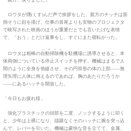
ロウタが燻(くす)んだ声で挨拶をした。親方のチッチは面
倒そうに顔を擡げ、仕事の首尾よりも安物のプロジェクタ
で映写された映画のほうが重要だとでも言いたげな表情
で、「おう」とだけ返事をし、すぐにまた寝転がった。
パサーレ
ロウタは相棒の
自動掃除機
を駐機場に誘導させると、本
体両側についている停止スイッチを押す。機械はまるで人
間のように全身を弛緩させ、その円筒形の体の上部――無
理矢理に人体に例えるのであれば、胸のあたりだろうか
――にあるハッチを開放した。
「今日もお疲れ様」
強化プラスチックの頭部を二度、ノックするように叩く
と、少年は上裸になり、躊躇なくそのハッチに腕を突っ込
んで、レバーを引いた。機械は豪快な音を立てて、金属、