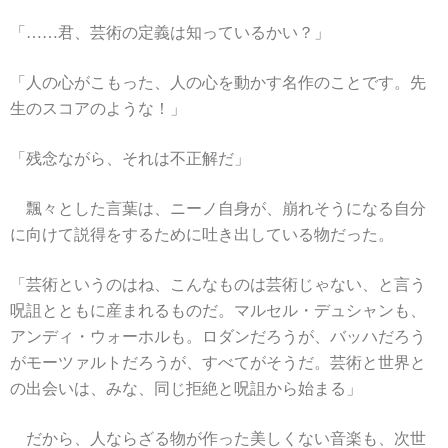
「……君、芸術の定義は知っているかい？」
「人の心がこもった、人の心を動かす名作のことです。先
生のスコアのような！」
「残念ながら、それは不正解だ」
飄々とした言葉は、ニーノ自身が、崩れそうになる自分
に向けて説得をするために吐き出している物だった。
「芸術というのはね、こんなものは芸術じゃない、と言う
呪詛とともに産まれるものだ。マルセル・デュシャンも、
アンディ・ウォーホルも。ロダンだろうが、バッハだろう
がモーツァルトだろうが、すべてがそうだ。芸術と世界と
の出会いは、みな、同じ拒絶と呪詛から始まる」
だから、人ならざる物が作った美しくない音楽も、次世