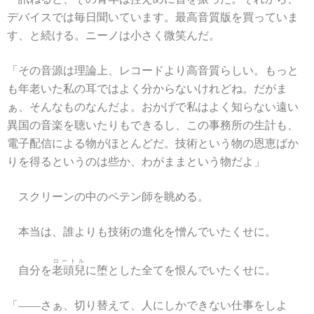
デバイスでは毎日聞いています。最高音質版を買っていま
す、と続ける。ニーノは小さく微笑んだ。
「その音源は理論上、レコードより高音質らしい。もっと
も年老いた私の耳ではよく分からないけれどね。だがま
ぁ、そんなものなんだよ。おかげで私はよく知らない遠い
異国の音楽を聴いたりもできるし、この事務所の生計も、
電子配信による物がほとんどだ。技術という物の恩恵ばか
りを得るというのは些か、わがままという物だよ」
スクリーンの中のペテン師を眺める。
本当は、誰よりも技術の進化を憎んでいたくせに。
ロートル
自分を
老頭兒
に堕とした全てを恨んでいたくせに。
「――さぁ、切り替えて、人にしかできない仕事をしよ