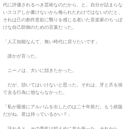
代に評価されるべき芸術なのだから、と。自分が詰まらな
いスコアしか書けないから侮られたわけではないのだと。
それは己の創作意欲に翳りを感じる老いた音楽家のちっぽ
けな自己防御のための言葉だった。
「人工知能なんて、無い時代に戻りたいです」
誰かが言った。
ニーノは、大いに頷きたかった。
だが、頷いてはいけないと思った。それは、牙と爪を捨
て去る行為に他ならなかった。
「私が最後にアルバムを出したのは二十年前だ。もう絶版
だがね。君は持っているかい？」
訊ねると、その青年は控えめに首を振った。それから、