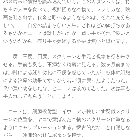
パス端末の情報を読み込んでいく。このカタツムリは、持
ち主の人生を食べて、複雑怪奇な本物で、レプリカな、映
画を吐き出す。代金と呼べるようなものは、それで充分ら
しい。――自分の詰まらない人生にどれほどの値打ちがあ
るものかとニーノは訝しがったが、買い手がそれで良いと
いうのだから、売り手が萎縮する必要は無いと思い直す。
二度、三度、四度、スクリーンと手元と視線を行き来さ
せる。手前も奥も、不満なく綺麗に見える。数ヶ月前まで
は加齢による経年劣化に不便を感じていたが、献体幹細胞
による治療の効果ですっかり若い頃に戻ったようだった。
良い買い物をしたな、とニーノは改めて思った。次は耳も
手入れしてもらうことにしよう。
ニーノは、網膜投射型アイウェアが映し出す疑似スクリ
ーンの位置を、ヤニで黄ばんだ本物のスクリーンに重なる
ようにキャリブレーションする。懐古的だな、と自嘲しな
がら、上映開始の疑似ボタンを押す。