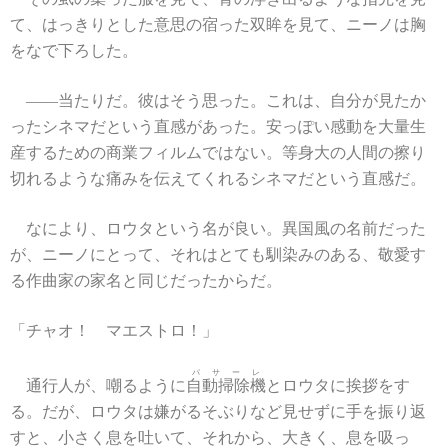
て、はっきりとした意思の宿った双眸を見て、ニーノは胸
をなで下ろした。
――当たりだ。彼はそう思った。これは、自分が見たか
ったシネマだという直感があった。安っぽい感動を大量生
産するための商業フィルムではない。等身大の人間の擦り
切れるような痛みを伝えてくれるシネマだという直感だ。
なにより、ロウタという名が良い。異国風の名前だった
が、ニーノにとって、それはとても馴染みのある、敬愛す
る作曲家の家名と同じだったからだ。
「チャオ！ マエストロ！」
パサーレ
通行人が、嘲るように
自動掃除機
とロウタに挨拶をす
る。だが、ロウタは嫌がるそぶりなど見せずに手を振り返
すと、小さく息を吐いて、それから、大きく、息を吸っ