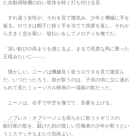
た
自動掃除機
の白い筐体を軽く打ち付ける音。
すれ違う女性が、それを見て微笑み、少年と機械に手を
振る。ロウタは帽子に軽く手を当てて挨拶を返し、それか
ら大きく息を吸い、咳払いをしてメロディを撫でた。
「深い歓びの高まりを感じるよ。まるで高貴な馬に乗った
王様みたいに――」
懐かしい。ニーノは機嫌良く歌うロウタを見て微笑ん
だ。いつだったろう。彼が歌うのは、子供の頃に父に連れ
られて見たミュージカル映画の一場面の歌だった。
ニーノは、右手で中空を撫でて、音量を上げる。
ノブレス・オブリージュを高らかに歌うイギリスの
バンカー
おど
銀行家
の歌を、
戯
けた顔の貧しい労働者の少年が歌うとい
うミスマッチもまた小気味よい。