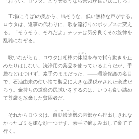
「おぅい、ロウタ。どうせ歌うなら景気が良い奴にしろ」
工場(こうば)の奥から、眠そうな、低い無粋な声がする。
ロウタは、返事の代わりに、歌を流行りのポップスに変え
る。「そうそう、それだよ」チッチは気分良くその旋律を
乱雑になぞる。
ボディ
歌いながらも、ロウタは相棒の
体躯
を布で拭う動きを止
めたりはしない。洗浄用の薬品を使っているようだが、手
袋などはつけず、素手のままだった。――環境保護の名目
で、石油由来の使い捨て製品に大きな課税がされた余波だ
ろう。金持ちの道楽の尻拭いをするのは、いつも食い詰め
て尊厳を放棄した貧困者だ。
パサーレ
それからロウタは、
自動掃除機
の内部から排出しきれな
かったゴミを嫌な顔一つせず、素手で摘まみ出して棄てて
行く。