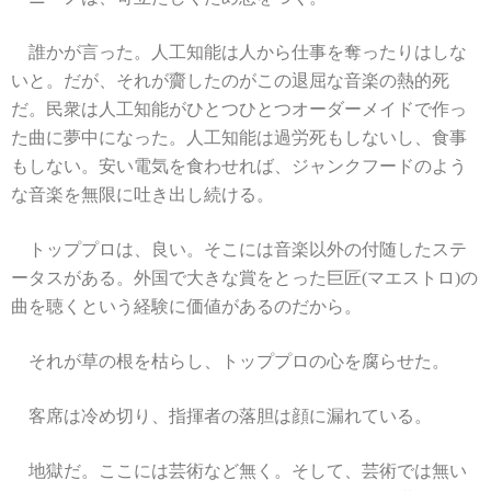
誰かが言った。人工知能は人から仕事を奪ったりはしな
いと。だが、それが齎したのがこの退屈な音楽の熱的死
だ。民衆は人工知能がひとつひとつオーダーメイドで作っ
た曲に夢中になった。人工知能は過労死もしないし、食事
もしない。安い電気を食わせれば、ジャンクフードのよう
な音楽を無限に吐き出し続ける。
トッププロは、良い。そこには音楽以外の付随したステ
ータスがある。外国で大きな賞をとった巨匠(マエストロ)の
曲を聴くという経験に価値があるのだから。
それが草の根を枯らし、トッププロの心を腐らせた。
客席は冷め切り、指揮者の落胆は顔に漏れている。
地獄だ。ここには芸術など無く。そして、芸術では無い