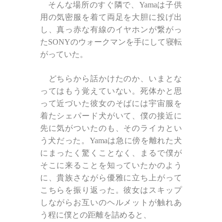
そんな場所のすぐ隣で、Yamaは子供
用の気密服を着て両足を大胆に投げ出
し、真っ赤な有線のイヤホンが繋がっ
たSONYのウォークマンを手にして寝転
がっていた。
どちらから話かけたのか、いまとな
ってはもう覚えていない。死体かと思
って近づいた彼女のそばには宇宙服を
着たシェパード犬がいて、僕の接近に
先に気がついたのも、そのライカとい
う犬だった。Yamaは急に傍を離れた犬
にまったく驚くことなく、まるで僕が
そこに来ることを知っていたかのよう
に、貴族さながら優雅に立ち上がって
こちらを振り返った。彼女はスキップ
しながらお互いのヘルメットが触れあ
う程に僕との距離を詰めると、