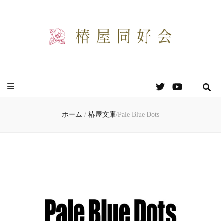
椿屋同好会
わりと自由な創作同好会のサイトです。
ホーム
/
椿屋文庫
/
Pale Blue Dots