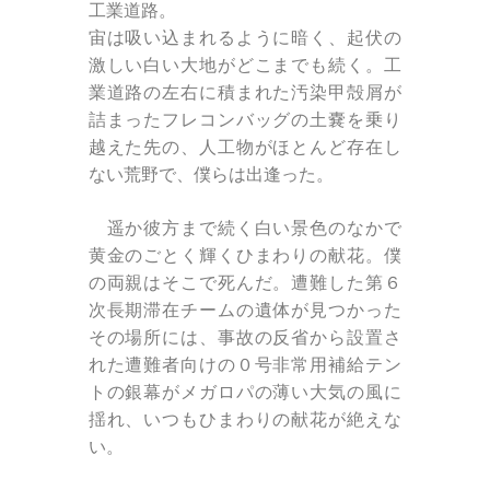
工業道路。
宙は吸い込まれるように暗く、起伏の
激しい白い大地がどこまでも続く。工
業道路の左右に積まれた汚染甲殻屑が
詰まったフレコンバッグの土嚢を乗り
越えた先の、人工物がほとんど存在し
ない荒野で、僕らは出逢った。
遥か彼方まで続く白い景色のなかで
黄金のごとく輝くひまわりの献花。僕
の両親はそこで死んだ。遭難した第６
次長期滞在チームの遺体が見つかった
その場所には、事故の反省から設置さ
れた遭難者向けの０号非常用補給テン
トの銀幕がメガロパの薄い大気の風に
揺れ、いつもひまわりの献花が絶えな
い。