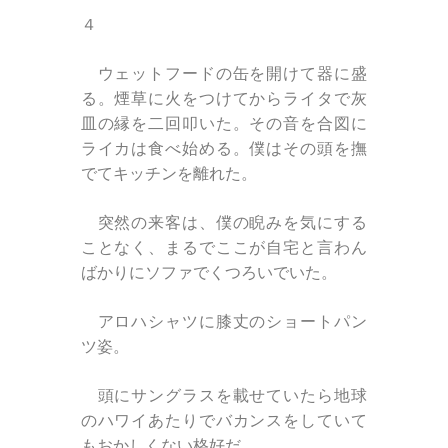
４
ウェットフードの缶を開けて器に盛
る。煙草に火をつけてからライタで灰
皿の縁を二回叩いた。その音を合図に
ライカは食べ始める。僕はその頭を撫
でてキッチンを離れた。
突然の来客は、僕の睨みを気にする
ことなく、まるでここが自宅と言わん
ばかりにソファでくつろいでいた。
アロハシャツに膝丈のショートパン
ツ姿。
頭にサングラスを載せていたら地球
のハワイあたりでバカンスをしていて
もおかしくない格好だ。