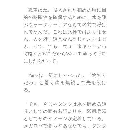
「戦車はね、投入された初めの頃に目
的の秘匿性を確保するために、水を運
ぶウォータキャリアなんて名前で呼ば
れてたんだ。これは兵器ではありませ
ん、人を殺す道具なんかじゃありませ
ん、って。でも、ウォータキャリアっ
トイレ
て略すと
W.C.
だからWater Tankって呼称
にしたんだって」
Yamaは一気にしゃべった。「物知り
だね」と驚く僕を無視して先を続け
る。
「でも、今じゃタンクは水を貯める道
具としての固有名詞よりも、殺戮兵器
としてそのイメージが定着している。
メガロパで暮らすあなたでも、タンク