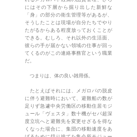
にはその下層から掘り出した新鮮な
「身」の部分の衛生管理等があるが、
そうしたことは現場が自分たちでやり
たがるからある程度放っておくことが
できる。むしろ、それ以外の生活面、
彼らの手が届かない領域の仕事が回っ
てくるのがこの連絡事務官という職業
だ。
つまりは、体の良い雑用係。
たとえばそれには、メガロパの脱皮
に伴う避難時において、避難船の数が
足りず急遽中央労働区の移動住居モジ
ュール「ヴェスタ」数十機がセパ超深
度立坑へと避難先を変更せざるを得な
くなった場合に、集団の移動速度をあ
げるために切り捨てた集会所モジュー