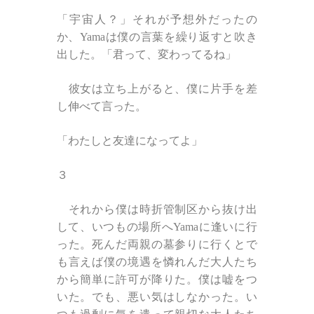
「宇宙人？」それが予想外だったの
か、Yamaは僕の言葉を繰り返すと吹き
出した。「君って、変わってるね」
彼女は立ち上がると、僕に片手を差
し伸べて言った。
「わたしと友達になってよ」
３
それから僕は時折管制区から抜け出
して、いつもの場所へYamaに逢いに行
った。死んだ両親の墓参りに行くとで
も言えば僕の境遇を憐れんだ大人たち
から簡単に許可が降りた。僕は嘘をつ
いた。でも、悪い気はしなかった。い