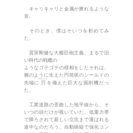
キャリキャリと金属が擦れるような
音。
そのとき、僕はそいつを初めてみ
た。
質実剛健な大艦巨砲主義、まるで旧
い時代の戦艦の
ようなゴテゴテの様相をしたそれは、
腕のように生えた円筒状のシールドの
ブレード
先端に
刃
を備えた巨大な掘削機だっ
た。
工業道路の歪曲した地平線から、そ
いつの頭だけが覗いていた。低重力帯
で降ろされて新しい立坑まで運ばれる
途中なのだろう。自動操縦で強化コン