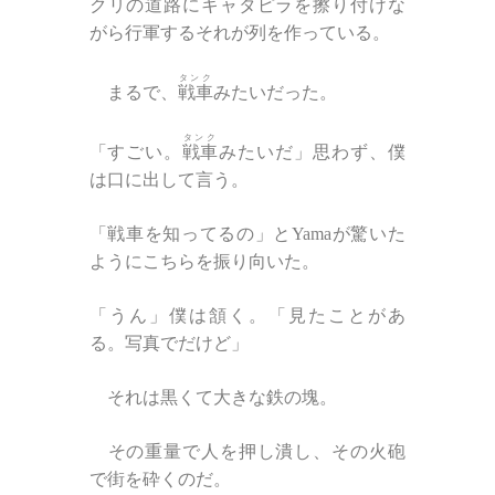
クリの道路にキャタピラを擦り付けな
がら行軍するそれが列を作っている。
タンク
まるで、
戦車
みたいだった。
タンク
「すごい。
戦車
みたいだ」思わず、僕
は口に出して言う。
「戦車を知ってるの」とYamaが驚いた
ようにこちらを振り向いた。
「うん」僕は頷く。「見たことがあ
る。写真でだけど」
それは黒くて大きな鉄の塊。
その重量で人を押し潰し、その火砲
で街を砕くのだ。