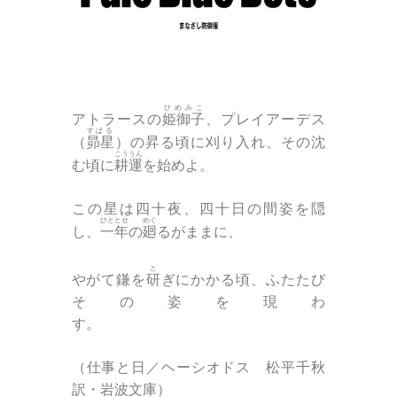
ひめみこ
アトラースの
姫御子
、プレイアーデス
すばる
（
昴星
）の昇る頃に刈り入れ、その沈
こううん
む頃に
耕運
を始めよ。
この星は四十夜、四十日の間姿を隠
ひととせ
めぐ
し、
一年
の
廻
るがままに、
と
やがて鎌を
研
ぎにかかる頃、ふたたび
その姿を現わ
す。
（仕事と日／ヘーシオドス 松平千秋
訳・岩波文庫）