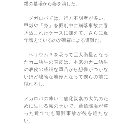
親の墓場から姿を消した。
メガロパでは、行方不明者が多い。
甲殻や「身」を掘削中に崩落事故に巻
き込まれたケースに加えて、さらに近
年増えているのが濃霧による遭難だ。
ヘリウム３を吸って巨大衛星となっ
たカニ幼生の表皮は、本来のカニ幼生
の表皮の些細な凹凸から想像がつかな
いほど峻険な地形となって僕らの前に
現れるし、
メガロパの薄い二酸化炭素の大気のた
めに生じる霧のせいで、通信環境が整
った近年でも遭難事故が後を絶たな
い。