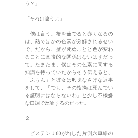
う？」
「それは違うよ」
僕は言う。蟹を茹でると赤くなるの
は、熱でほかの色素が分解されるせい
で、だから、蟹が死ぬことと色が変わ
ることに直接的な関係はないはずだっ
て。たまたま、僕はその色素に関する
知識を持っていたからそう伝えると、
「ふぅん」と彼女は興味なさげな返事
をして、「でも、その指摘は死んでい
る証明にはならないわ」と少し不機嫌
な口調で反論するのだった。
２
ピステンＪ
80
が均した片側六車線の